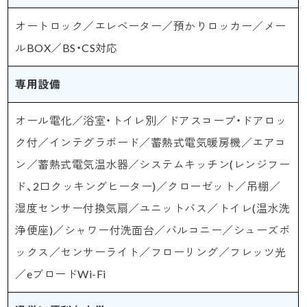
オートロック／エレベーター／預かりロッカー／メー
ルBOX／BS・CS対応
専用設備
オール電化／浴室・トイレ別／ドアスコープ・ドアロッ
ク付／インテグラボード／蓄熱式電気暖房機／エアコ
ン／蓄熱式電気温水器／システムキッチン(レンジフー
ド、2口クッキングヒーター)／クローゼット／吊棚／
湿度センサー付換気扇／ユニットバス／トイレ(温水洗
浄便座)／シャワー付洗面台／バルコニー／シューズボ
ックス／センサーライト／フローリング／フレッツ光
／eブロードWi-Fi