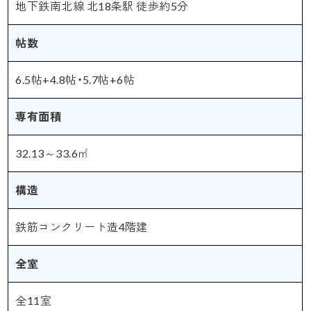
地下鉄南北線 北18条駅 徒歩約5分
帖数
6.5帖+4.8帖・5.7帖+6帖
専有面積
32.13～33.6㎡
構造
鉄筋コンクリート造4階建
全室
全11室