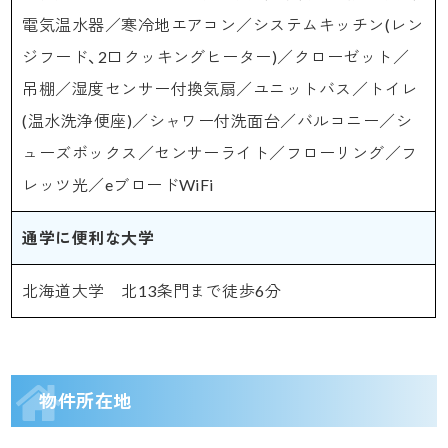
電気温水器／寒冷地エアコン／システムキッチン(レン
ジフード、2口クッキングヒーター)／クローゼット／
吊棚／湿度センサー付換気扇／ユニットバス／トイレ
(温水洗浄便座)／シャワー付洗面台／バルコニー／シ
ューズボックス／センサーライト／フローリング／フ
レッツ光／eブロードWiFi
通学に便利な大学
北海道大学 北13条門まで徒歩6分
物件所在地