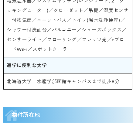
電気温水器／システムキッチン(レンジフード、2口ク
ッキングヒーター)／クローゼット／吊棚／湿度センサ
ー付換気扇／ユニットバス／トイレ(温水洗浄便座)／
シャワー付洗面台／バルコニー／シューズボックス／
センサーライト／フローリング／フレッツ光／eブロ
ードWiFi／スポットクーラー
通学に便利な大学
北海道大学 水産学部函館キャンパスまで徒歩8分
物件所在地