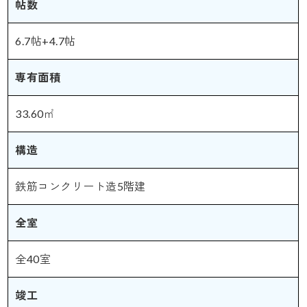
帖数
6.7帖+4.7帖
専有面積
33.60㎡
構造
鉄筋コンクリート造5階建
全室
全40室
竣工